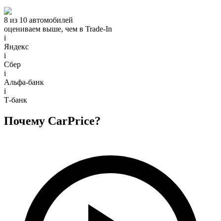
8 из 10 автомобилей
оцениваем выше, чем в Trade‑In
i
Яндекс
i
Сбер
i
Альфа-банк
i
Т-банк
Почему CarPrice?