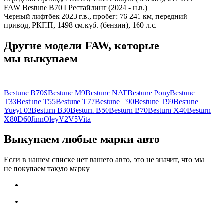
FAW Bestune B70 I Рестайлинг (2024 - н.в.)
Черный лифтбек 2023 г.в., пробег: 76 241 км, передний
привод, РКПП, 1498 см.куб. (бензин), 160 л.с.
Другие модели FAW, которые
мы выкупаем
Bestune B70S
Bestune M9
Bestune NAT
Bestune Pony
Bestune
T33
Bestune T55
Bestune T77
Bestune T90
Bestune T99
Bestune
Yueyi 03
Besturn B30
Besturn B50
Besturn B70
Besturn X40
Besturn
X80
D60
Jinn
Oley
V2
V5
Vita
Выкупаем любые марки авто
Если в нашем списке нет вашего авто, это не значит, что мы
не покупаем такую марку