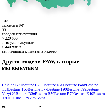
100+
салонов в РФ
55
городов присутствия
> 220 000
авто уже выкупили
> 440 млн.р.
выплачиваем клиентам в неделю
Другие модели FAW, которые
мы выкупаем
Bestune B70
Bestune B70S
Bestune NAT
Bestune Pony
Bestune
T33
Bestune T55
Bestune T77
Bestune T90
Bestune T99
Bestune
Yueyi 03
Besturn B30
Besturn B50
Besturn B70
Besturn X40
Besturn
X80
D60
Jinn
Oley
V2
V5
Vita