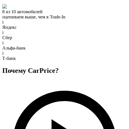
8 из 10 автомобилей
оцениваем выше, чем в Trade‑In
i
Яндекс
i
Сбер
i
Альфа-банк
i
Т-банк
Почему CarPrice?