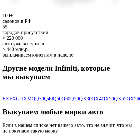
100+
салонов в РФ
55
городов присутствия
> 220 000
авто уже выкупили
> 440 млн.р.
выплачиваем клиентам в неделю
Другие модели Infiniti, которые
мы выкупаем
EX
FX
G
J
JX
M
Q
Q30
Q40
Q50
Q60
Q70
QX30
QX4
QX50
QX55
QX56
Выкупаем любые марки авто
Если в нашем списке нет вашего авто, это не значит, что мы
не покупаем такую марку