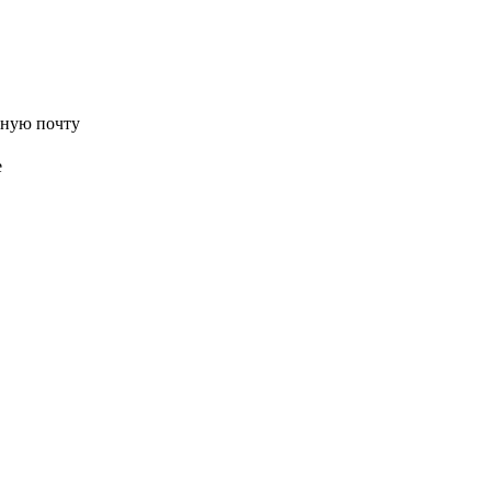
нную почту
е