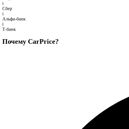
i
Сбер
i
Альфа-банк
i
Т-банк
Почему CarPrice?