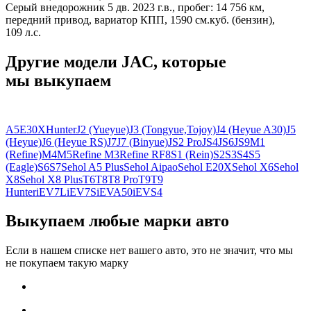
Серый внедорожник 5 дв. 2023 г.в., пробег: 14 756 км,
передний привод, вариатор КПП, 1590 см.куб. (бензин),
109 л.с.
Другие модели JAC, которые
мы выкупаем
A5
E30X
Hunter
J2 (Yueyue)
J3 (Tongyue,Tojoy)
J4 (Heyue A30)
J5
(Heyue)
J6 (Heyue RS)
J7
J7 (Binyue)
JS2 Pro
JS4
JS6
JS9
M1
(Refine)
M4
M5
Refine M3
Refine RF8
S1 (Rein)
S2
S3
S4
S5
(Eagle)
S6
S7
Sehol A5 Plus
Sehol Aipao
Sehol E20X
Sehol X6
Sehol
X8
Sehol X8 Plus
T6
T8
T8 Pro
T9
T9
Hunter
iEV7L
iEV7S
iEVA50
iEVS4
Выкупаем любые марки авто
Если в нашем списке нет вашего авто, это не значит, что мы
не покупаем такую марку