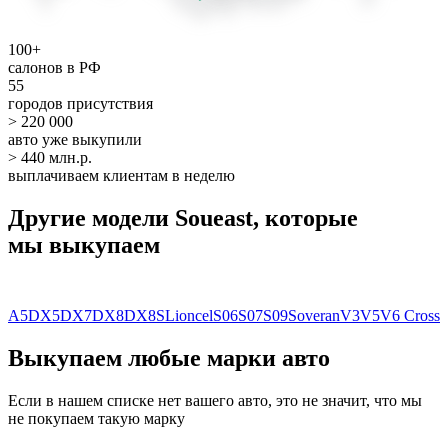
100+
салонов в РФ
55
городов присутствия
> 220 000
авто уже выкупили
> 440 млн.р.
выплачиваем клиентам в неделю
Другие модели Soueast, которые
мы выкупаем
A5
DX5
DX7
DX8
DX8S
Lioncel
S06
S07
S09
Soveran
V3
V5
V6 Cross
Выкупаем любые марки авто
Если в нашем списке нет вашего авто, это не значит, что мы
не покупаем такую марку