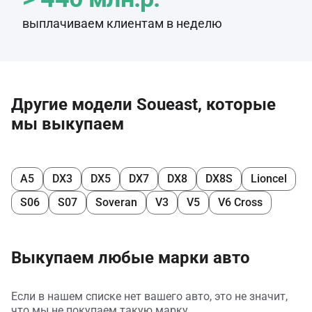
выплачиваем клиентам в неделю
Другие модели Soueast, которые
мы выкупаем
A5
DX3
DX5
DX7
DX8
DX8S
Lioncel
S06
S07
Soveran
V3
V5
V6 Cross
Выкупаем любые марки авто
Если в нашем списке нет вашего авто, это не значит,
что мы не покупаем такую марку