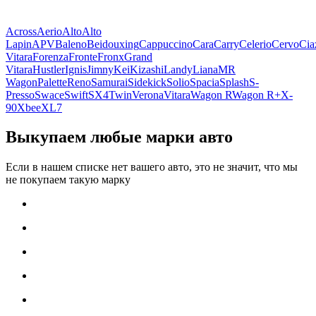
Across
Aerio
Alto
Alto
Lapin
APV
Baleno
Beidouxing
Cappuccino
Cara
Carry
Celerio
Cervo
Cia
Vitara
Forenza
Fronte
Fronx
Grand
Vitara
Hustler
Ignis
Jimny
Kei
Kizashi
Landy
Liana
MR
Wagon
Palette
Reno
Samurai
Sidekick
Solio
Spacia
Splash
S-
Presso
Swace
Swift
SX4
Twin
Verona
Vitara
Wagon R
Wagon R+
X-
90
Xbee
XL7
Выкупаем любые марки авто
Если в нашем списке нет вашего авто, это не значит, что мы
не покупаем такую марку