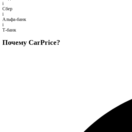
i
Сбер
i
Альфа-банк
i
Т-банк
Почему CarPrice?