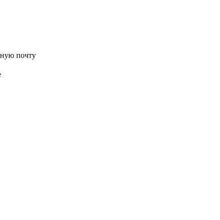
нную почту
е