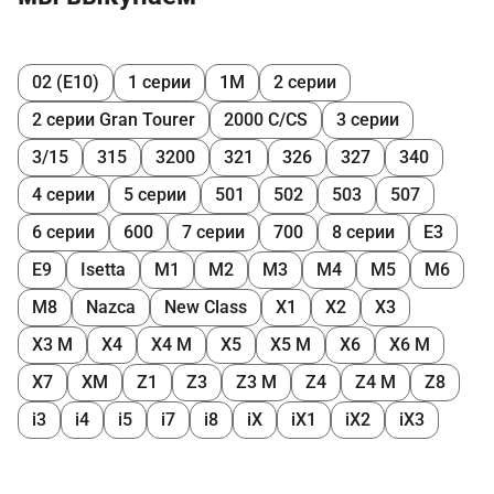
02 (E10)
1 серии
1M
2 серии
2 серии Gran Tourer
2000 C/CS
3 серии
3/15
315
3200
321
326
327
340
4 серии
5 серии
501
502
503
507
6 серии
600
7 серии
700
8 серии
E3
E9
Isetta
M1
M2
M3
M4
M5
M6
M8
Nazca
New Class
X1
X2
X3
X3 M
X4
X4 M
X5
X5 M
X6
X6 M
X7
XM
Z1
Z3
Z3 M
Z4
Z4 M
Z8
i3
i4
i5
i7
i8
iX
iX1
iX2
iX3