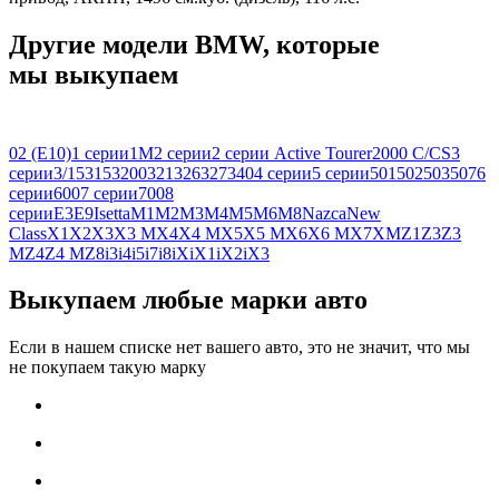
Другие модели BMW, которые
мы выкупаем
02 (E10)
1 серии
1M
2 серии
2 серии Active Tourer
2000 C/CS
3
серии
3/15
315
3200
321
326
327
340
4 серии
5 серии
501
502
503
507
6
серии
600
7 серии
700
8
серии
E3
E9
Isetta
M1
M2
M3
M4
M5
M6
M8
Nazca
New
Class
X1
X2
X3
X3 M
X4
X4 M
X5
X5 M
X6
X6 M
X7
XM
Z1
Z3
Z3
M
Z4
Z4 M
Z8
i3
i4
i5
i7
i8
iX
iX1
iX2
iX3
Выкупаем любые марки авто
Если в нашем списке нет вашего авто, это не значит, что мы
не покупаем такую марку