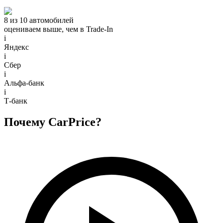
8 из 10 автомобилей
оцениваем выше, чем в Trade‑In
i
Яндекс
i
Сбер
i
Альфа-банк
i
Т-банк
Почему CarPrice?