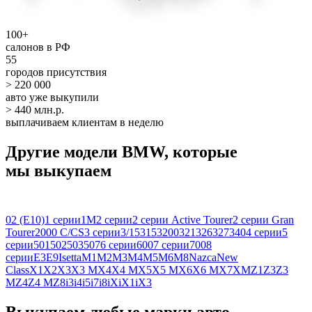
100+
салонов в РФ
55
городов присутствия
> 220 000
авто уже выкупили
> 440 млн.р.
выплачиваем клиентам в неделю
Другие модели BMW, которые
мы выкупаем
02 (E10)
1 серии
1M
2 серии
2 серии Active Tourer
2 серии Gran
Tourer
2000 C/CS
3 серии
3/15
315
3200
321
326
327
340
4 серии
5
серии
501
502
503
507
6 серии
600
7 серии
700
8
серии
E3
E9
Isetta
M1
M2
M3
M4
M5
M6
M8
Nazca
New
Class
X1
X2
X3
X3 M
X4
X4 M
X5
X5 M
X6
X6 M
X7
XM
Z1
Z3
Z3
M
Z4
Z4 M
Z8
i3
i4
i5
i7
i8
iX
iX1
iX3
Выкупаем любые марки авто