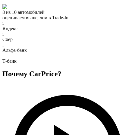
8 из 10 автомобилей
оцениваем выше, чем в Trade‑In
i
Яндекс
i
Сбер
i
Альфа-банк
i
Т-банк
Почему CarPrice?