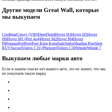
Другие модели Great Wall, которые
мы выкупаем
Coolbear
Cowry (V80)
Deer
Florid
Hover H3
Hover H5
Hover
H6
Hover M1 (Peri 4x4)
Hover M2
Hover M4
Hover
Pi
Pegasus
Peri
Poer
Poer King Kong
Safe
Sailor
Shanhai Poer
Sing
RUV
Socool
Voleex C10 (Phenom)
Voleex C30
Wingle
Wingle 7
Выкупаем любые марки авто
Если в нашем списке нет вашего авто, это не значит, что мы
не покупаем такую марку