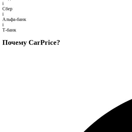
i
Сбер
i
Альфа-банк
i
Т-банк
Почему CarPrice?