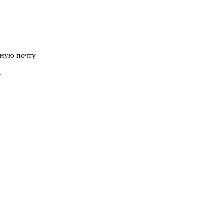
нную почту
е