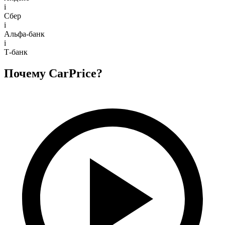
i
Сбер
i
Альфа-банк
i
Т-банк
Почему CarPrice?