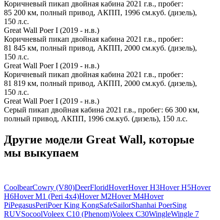
Коричневый пикап двойная кабина 2021 г.в., пробег:
85 200 км, полный привод, АКПП, 1996 см.куб. (дизель),
150 л.с.
Great Wall Poer I (2019 - н.в.)
Коричневый пикап двойная кабина 2021 г.в., пробег:
81 845 км, полный привод, АКПП, 2000 см.куб. (дизель),
150 л.с.
Great Wall Poer I (2019 - н.в.)
Коричневый пикап двойная кабина 2021 г.в., пробег:
81 819 км, полный привод, АКПП, 2000 см.куб. (дизель),
150 л.с.
Great Wall Poer I (2019 - н.в.)
Серый пикап двойная кабина 2021 г.в., пробег: 66 300 км,
полный привод, АКПП, 1996 см.куб. (дизель), 150 л.с.
Другие модели Great Wall, которые
мы выкупаем
Coolbear
Cowry (V80)
Deer
Florid
Hover
Hover H3
Hover H5
Hover
H6
Hover M1 (Peri 4x4)
Hover M2
Hover M4
Hover
Pi
Pegasus
Peri
Poer King Kong
Safe
Sailor
Shanhai Poer
Sing
RUV
Socool
Voleex C10 (Phenom)
Voleex C30
Wingle
Wingle 7