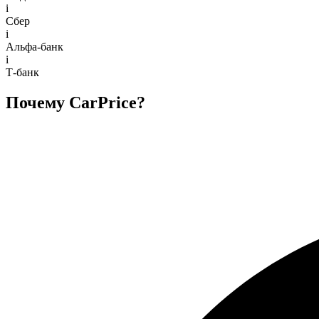
i
Сбер
i
Альфа-банк
i
Т-банк
Почему CarPrice?