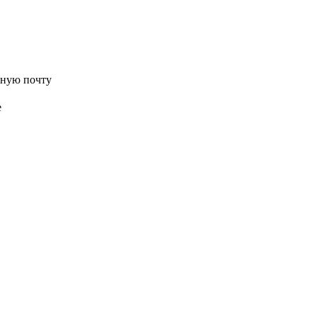
нную почту
е