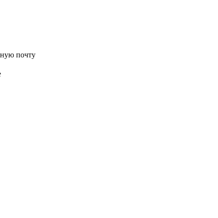
нную почту
е