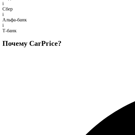
i
Сбер
i
Альфа-банк
i
Т-банк
Почему CarPrice?