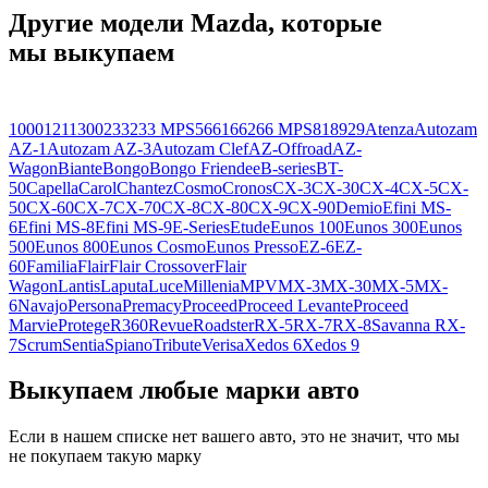
Другие модели Mazda, которые
мы выкупаем
1000
121
1300
2
3
323
3 MPS
5
6
616
626
6 MPS
818
929
Atenza
Autozam
AZ-1
Autozam AZ-3
Autozam Clef
AZ-Offroad
AZ-
Wagon
Biante
Bongo
Bongo Friendee
B-series
BT-
50
Capella
Carol
Chantez
Cosmo
Cronos
CX-3
CX-30
CX-4
CX-5
CX-
50
CX-60
CX-7
CX-70
CX-8
CX-80
CX-9
CX-90
Demio
Efini MS-
6
Efini MS-8
Efini MS-9
E-Series
Etude
Eunos 100
Eunos 300
Eunos
500
Eunos 800
Eunos Cosmo
Eunos Presso
EZ-6
EZ-
60
Familia
Flair
Flair Crossover
Flair
Wagon
Lantis
Laputa
Luce
Millenia
MPV
MX-3
MX-30
MX-5
MX-
6
Navajo
Persona
Premacy
Proceed
Proceed Levante
Proceed
Marvie
Protege
R360
Revue
Roadster
RX-5
RX-7
RX-8
Savanna RX-
7
Scrum
Sentia
Spiano
Tribute
Verisa
Xedos 6
Xedos 9
Выкупаем любые марки авто
Если в нашем списке нет вашего авто, это не значит, что мы
не покупаем такую марку