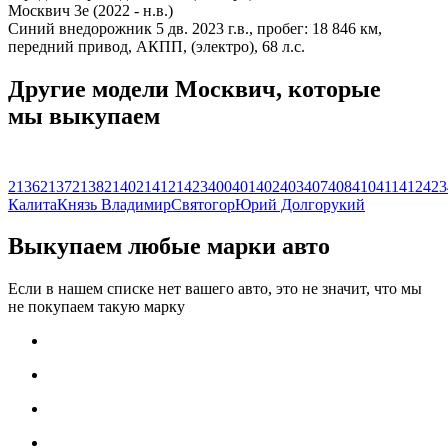
Москвич 3е (2022 - н.в.)
Синий внедорожник 5 дв. 2023 г.в., пробег: 18 846 км,
передний привод, АКПП, (электро), 68 л.с.
Другие модели Москвич, которые
мы выкупаем
2136
2137
2138
2140
2141
2142
3
400
401
402
403
407
408
410
411
412
423
Калита
Князь Владимир
Святогор
Юрий Долгорукий
Выкупаем любые марки авто
Если в нашем списке нет вашего авто, это не значит, что мы
не покупаем такую марку