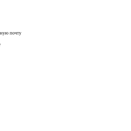
нную почту
е