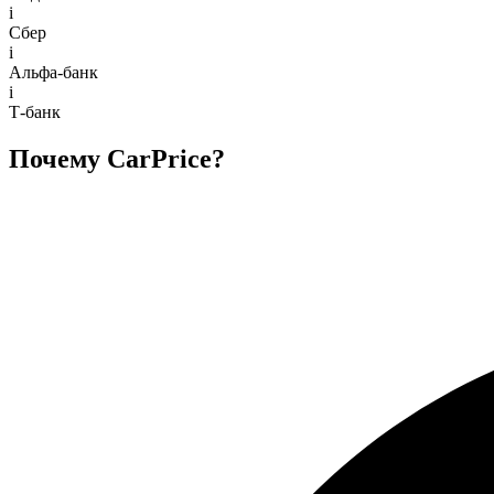
i
Сбер
i
Альфа-банк
i
Т-банк
Почему CarPrice?