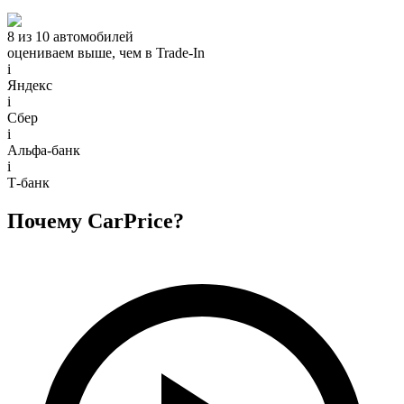
8 из 10 автомобилей
оцениваем выше, чем в Trade‑In
i
Яндекс
i
Сбер
i
Альфа-банк
i
Т-банк
Почему CarPrice?