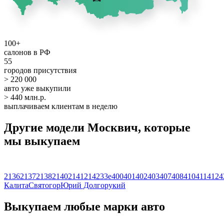
100+
салонов в РФ
55
городов присутствия
> 220 000
авто уже выкупили
> 440 млн.р.
выплачиваем клиентам в неделю
Другие модели Москвич, которые
мы выкупаем
2136
2137
2138
2140
2141
2142
3
3е
400
401
402
403
407
408
410
411
412
4
Калита
Святогор
Юрий Долгорукий
Выкупаем любые марки авто