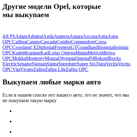
Другие модели Opel, которые
мы выкупаем
4/8 PS
Adam
Admiral
Agila
Ampera
Antara
Ascona
Astra
Astra
OPC
Calibra
Campo
Cascada
Combo
Commodore
Corsa
OPC
Crossland X
Diplomat
Frontera
GT
Grandland
Insignia
Insignia
OPC
Kadett
Kapitan
Karl
Lotus Omega
Manta
Meriva
Meriva
OPC
Mokka
Monterey
Monza
Olympia
Omega
P4
Rekord
Rocks
Electric
Senator
Signum
Sintra
Speedster
Super Six
Tigra
Vectra
Vectra
OPC
Vita
Vivaro
Zafira
Zafira Life
Zafira OPC
Выкупаем любые марки авто
Если в нашем списке нет вашего авто, это не значит, что мы
не покупаем такую марку