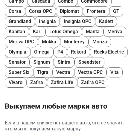
Campo
Cascada
Combo
Commodore
Corsa
Corsa OPC
Diplomat
Frontera
GT
Grandland
Insignia
Insignia OPC
Kadett
Kapitan
Karl
Lotus Omega
Manta
Meriva
Meriva OPC
Mokka
Monterey
Monza
Olympia
Omega
P4
Rekord
Rocks Electric
Senator
Signum
Sintra
Speedster
Super Six
Tigra
Vectra
Vectra OPC
Vita
Vivaro
Zafira
Zafira Life
Zafira OPC
Выкупаем любые марки авто
Если в нашем списке нет вашего авто, это не значит,
что мы не покупаем такую марку