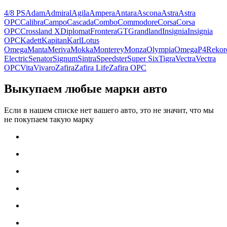
4/8 PS
Adam
Admiral
Agila
Ampera
Antara
Ascona
Astra
Astra
OPC
Calibra
Campo
Cascada
Combo
Commodore
Corsa
Corsa
OPC
Crossland X
Diplomat
Frontera
GT
Grandland
Insignia
Insignia
OPC
Kadett
Kapitan
Karl
Lotus
Omega
Manta
Meriva
Mokka
Monterey
Monza
Olympia
Omega
P4
Rekor
Electric
Senator
Signum
Sintra
Speedster
Super Six
Tigra
Vectra
Vectra
OPC
Vita
Vivaro
Zafira
Zafira Life
Zafira OPC
Выкупаем любые марки авто
Если в нашем списке нет вашего авто, это не значит, что мы
не покупаем такую марку