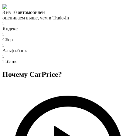
8 из 10 автомобилей
оцениваем выше, чем в Trade‑In
i
Яндекс
i
Сбер
i
Альфа-банк
i
Т-банк
Почему CarPrice?