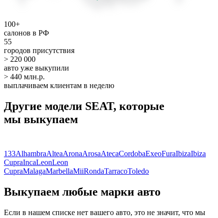
100+
салонов в РФ
55
городов присутствия
> 220 000
авто уже выкупили
> 440 млн.р.
выплачиваем клиентам в неделю
Другие модели SEAT, которые
мы выкупаем
133
Alhambra
Altea
Arona
Arosa
Ateca
Cordoba
Exeo
Fura
Ibiza
Ibiza
Cupra
Inca
Leon
Leon
Cupra
Malaga
Marbella
Mii
Ronda
Tarraco
Toledo
Выкупаем любые марки авто
Если в нашем списке нет вашего авто, это не значит, что мы