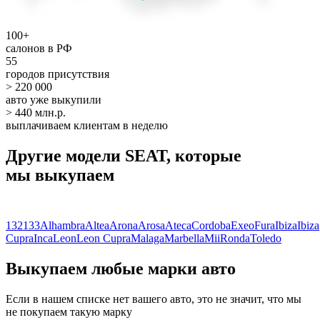
100+
салонов в РФ
55
городов присутствия
> 220 000
авто уже выкупили
> 440 млн.р.
выплачиваем клиентам в неделю
Другие модели SEAT, которые
мы выкупаем
132
133
Alhambra
Altea
Arona
Arosa
Ateca
Cordoba
Exeo
Fura
Ibiza
Ibiza
Cupra
Inca
Leon
Leon Cupra
Malaga
Marbella
Mii
Ronda
Toledo
Выкупаем любые марки авто
Если в нашем списке нет вашего авто, это не значит, что мы
не покупаем такую марку