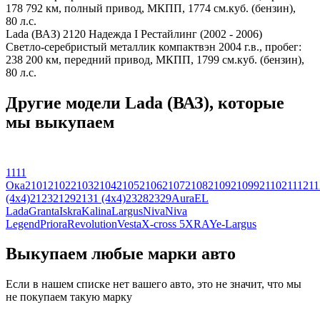
178 792 км, полный привод, МКПП, 1774 см.куб. (бензин),
80 л.с.
Lada (ВАЗ) 2120 Надежда I Рестайлинг (2002 - 2006)
Светло-серебристый металлик компактвэн 2004 г.в., пробег:
238 200 км, передний привод, МКПП, 1799 см.куб. (бензин),
80 л.с.
Другие модели Lada (ВАЗ), которые
мы выкупаем
1111
Ока
2101
2102
2103
2104
2105
2106
2107
2108
2109
21099
2110
2111
211
(4x4)
2123
2129
2131 (4x4)
2328
2329
Aura
EL
Lada
Granta
Iskra
Kalina
Largus
Niva
Niva
Legend
Priora
Revolution
Vesta
X-cross 5
XRAY
e-Largus
Выкупаем любые марки авто
Если в нашем списке нет вашего авто, это не значит, что мы
не покупаем такую марку