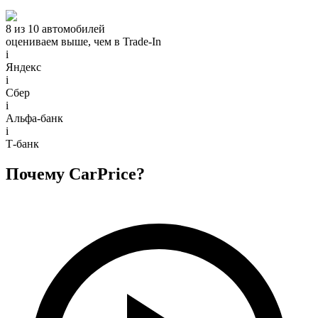
8 из 10 автомобилей
оцениваем выше, чем в Trade‑In
i
Яндекс
i
Сбер
i
Альфа-банк
i
Т-банк
Почему CarPrice?