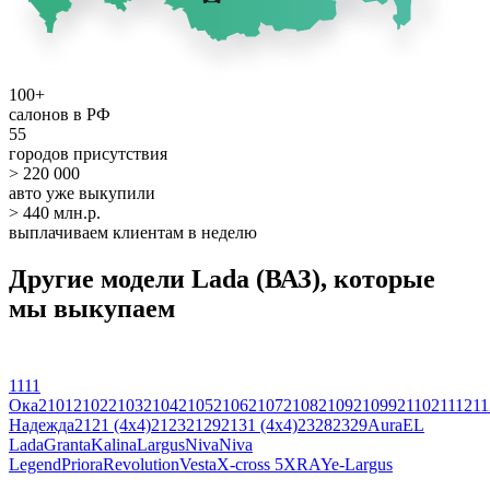
100+
салонов в РФ
55
городов присутствия
> 220 000
авто уже выкупили
> 440 млн.р.
выплачиваем клиентам в неделю
Другие модели Lada (ВАЗ), которые
мы выкупаем
1111
Ока
2101
2102
2103
2104
2105
2106
2107
2108
2109
21099
2110
2111
211
Надежда
2121 (4x4)
2123
2129
2131 (4x4)
2328
2329
Aura
EL
Lada
Granta
Kalina
Largus
Niva
Niva
Legend
Priora
Revolution
Vesta
X-cross 5
XRAY
e-Largus