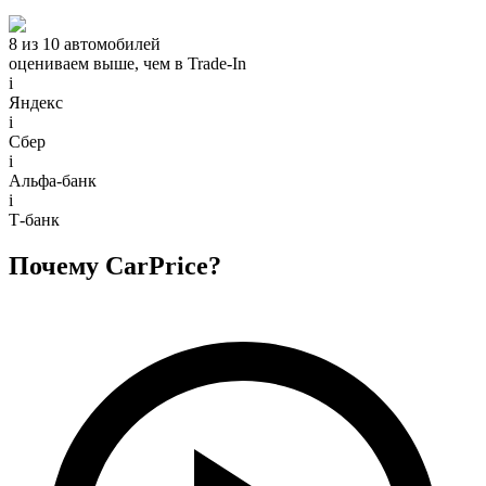
8 из 10 автомобилей
оцениваем выше, чем в Trade‑In
i
Яндекс
i
Сбер
i
Альфа-банк
i
Т-банк
Почему CarPrice?