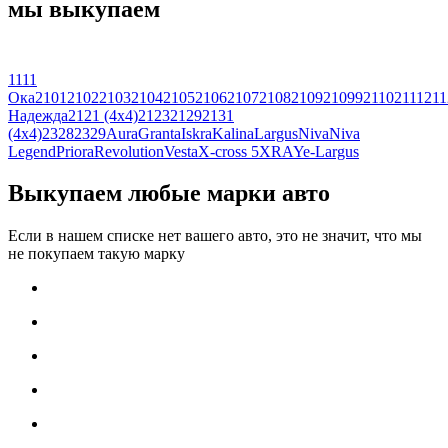
мы выкупаем
1111
Ока
2101
2102
2103
2104
2105
2106
2107
2108
2109
21099
2110
2111
211
Надежда
2121 (4x4)
2123
2129
2131
(4x4)
2328
2329
Aura
Granta
Iskra
Kalina
Largus
Niva
Niva
Legend
Priora
Revolution
Vesta
X-cross 5
XRAY
e-Largus
Выкупаем любые марки авто
Если в нашем списке нет вашего авто, это не значит, что мы
не покупаем такую марку