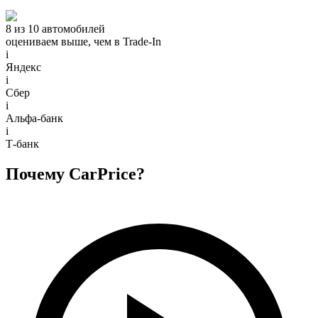
8 из 10 автомобилей
оцениваем выше, чем в Trade‑In
i
Яндекс
i
Сбер
i
Альфа-банк
i
Т-банк
Почему CarPrice?