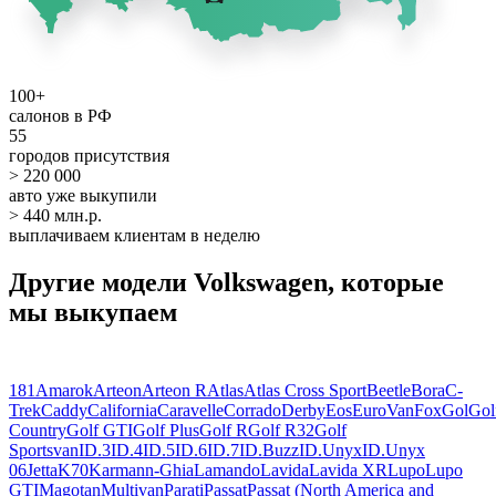
100+
салонов в РФ
55
городов присутствия
> 220 000
авто уже выкупили
> 440 млн.р.
выплачиваем клиентам в неделю
Другие модели Volkswagen, которые
мы выкупаем
181
Amarok
Arteon
Arteon R
Atlas
Atlas Cross Sport
Beetle
Bora
C-
Trek
Caddy
California
Caravelle
Corrado
Derby
Eos
EuroVan
Fox
Gol
Gol
Country
Golf GTI
Golf Plus
Golf R
Golf R32
Golf
Sportsvan
ID.3
ID.4
ID.5
ID.6
ID.7
ID.Buzz
ID.Unyx
ID.Unyx
06
Jetta
K70
Karmann-Ghia
Lamando
Lavida
Lavida XR
Lupo
Lupo
GTI
Magotan
Multivan
Parati
Passat
Passat (North America and