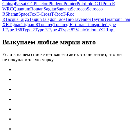
China)
Passat CC
Phaeton
Phideon
Pointer
Polo
Polo GTI
Polo R
WRC
Quantum
Routan
Sagitar
Santana
Scirocco
Scirocco
R
Sharan
SpaceFox
T-Cross
T-Roc
T-Roc
R
Tacqua
Taigo
Taigun
Talagon
Taos
Taro
Tavendor
Tayron
Teramont
Tha
XR
Tiguan
Tiguan R
Touareg
Touareg R
Touran
Transporter
Type
1
Type 166
Type 2
Type 3
Type 4
Type 82
Vento
Viloran
XL1
up!
Выкупаем любые марки авто
Если в нашем списке нет вашего авто, это не значит, что мы
не покупаем такую марку