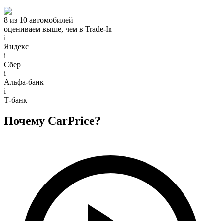
8 из 10 автомобилей
оцениваем выше, чем в Trade‑In
i
Яндекс
i
Сбер
i
Альфа-банк
i
Т-банк
Почему CarPrice?