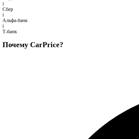
i
Сбер
i
Альфа-банк
i
Т-банк
Почему CarPrice?