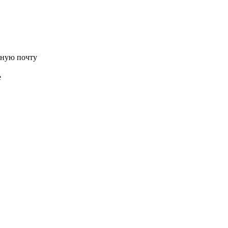
нную почту
е