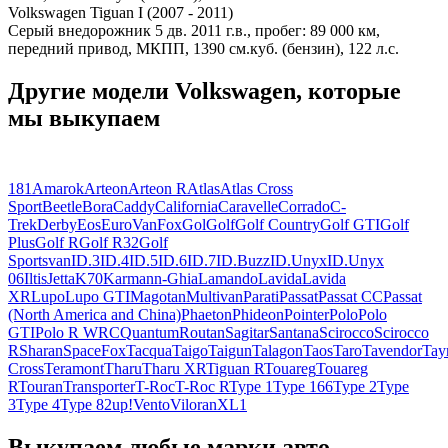
Volkswagen Tiguan I (2007 - 2011)
Серый внедорожник 5 дв. 2011 г.в., пробег: 89 000 км,
передний привод, МКПП, 1390 см.куб. (бензин), 122 л.с.
Другие модели Volkswagen, которые
мы выкупаем
181
Amarok
Arteon
Arteon R
Atlas
Atlas Cross
Sport
Beetle
Bora
Caddy
California
Caravelle
Corrado
C-
Trek
Derby
Eos
EuroVan
Fox
Gol
Golf
Golf Country
Golf GTI
Golf
Plus
Golf R
Golf R32
Golf
Sportsvan
ID.3
ID.4
ID.5
ID.6
ID.7
ID.Buzz
ID.Unyx
ID.Unyx
06
Iltis
Jetta
K70
Karmann-Ghia
Lamando
Lavida
Lavida
XR
Lupo
Lupo GTI
Magotan
Multivan
Parati
Passat
Passat CC
Passat
(North America and China)
Phaeton
Phideon
Pointer
Polo
Polo
GTI
Polo R WRC
Quantum
Routan
Sagitar
Santana
Scirocco
Scirocco
R
Sharan
SpaceFox
Tacqua
Taigo
Taigun
Talagon
Taos
Taro
Tavendor
Tay
Cross
Teramont
Tharu
Tharu XR
Tiguan R
Touareg
Touareg
R
Touran
Transporter
T-Roc
T-Roc R
Type 1
Type 166
Type 2
Type
3
Type 4
Type 82
up!
Vento
Viloran
XL1
Выкупаем любые марки авто