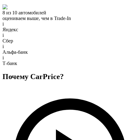
8 из 10 автомобилей
оцениваем выше, чем в Trade‑In
i
Яндекс
i
Сбер
i
Альфа-банк
i
Т-банк
Почему CarPrice?