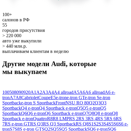
100+
салонов в РФ
55
городов присутствия
> 220 000
авто уже выкупили
> 440 млн.р.
выплачиваем клиентам в неделю
Другие модели Audi, которые
мы выкупаем
100
50
80
90
920
A1
A2
A3
A4
A4 allroad
A5
A6
A6 allroad
A6 e-
tron
A7
A8
Cabriolet
Coupe
E5
e-tron
e-tron GT
e-tron S
e-tron
Sportback
e-tron S Sportback
Front
NSU RO 80
Q2
Q3
Q3
Sportback
Q4 e-tron
Q4 Sportback e-tron
Q5
Q5 e-tron
Q5
Sportback
Q6
Q6 e-tron
Q6 Sportback e-tron
Q7
Q8
Q8 e-tron
Q8
Sportback e-tron
Quattro
R8
R8 LMP
RS 2
RS 3
RS 4
RS 5
RS 6
RS
7
RS e-tron GT
RS Q3
RS Q3 Sportback
RS Q8
S1
S2
S3
S4
S5
S6
S6 e-
tron
S7
S8
S e-tron GT
SQ2
SQ5
SQ5 Sportback
SQ6 e-tron
SQ6