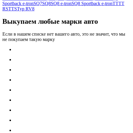
Sportback e-tron
SQ7
SQ8
SQ8 e-tron
SQ8 Sportback e-tron
TT
TT
RS
TTS
Typ R
V8
Выкупаем любые марки авто
Если в нашем списке нет вашего авто, это не значит, что мы
не покупаем такую марку