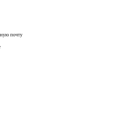
нную почту
е