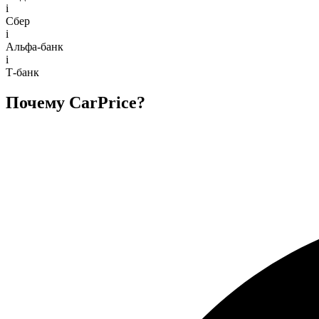
i
Сбер
i
Альфа-банк
i
Т-банк
Почему CarPrice?