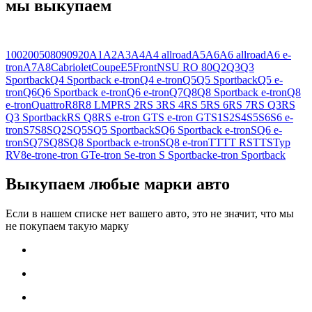
мы выкупаем
100
200
50
80
90
920
A1
A2
A3
A4
A4 allroad
A5
A6
A6 allroad
A6 e-
tron
A7
A8
Cabriolet
Coupe
E5
Front
NSU RO 80
Q2
Q3
Q3
Sportback
Q4 Sportback e-tron
Q4 e-tron
Q5
Q5 Sportback
Q5 e-
tron
Q6
Q6 Sportback e-tron
Q6 e-tron
Q7
Q8
Q8 Sportback e-tron
Q8
e-tron
Quattro
R8
R8 LMP
RS 2
RS 3
RS 4
RS 5
RS 6
RS 7
RS Q3
RS
Q3 Sportback
RS Q8
RS e-tron GT
S e-tron GT
S1
S2
S4
S5
S6
S6 e-
tron
S7
S8
SQ2
SQ5
SQ5 Sportback
SQ6 Sportback e-tron
SQ6 e-
tron
SQ7
SQ8
SQ8 Sportback e-tron
SQ8 e-tron
TT
TT RS
TTS
Typ
R
V8
e-tron
e-tron GT
e-tron S
e-tron S Sportback
e-tron Sportback
Выкупаем любые марки авто
Если в нашем списке нет вашего авто, это не значит, что мы
не покупаем такую марку