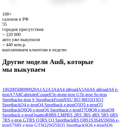
100+
салонов в РФ
55
городов присутствия
> 220 000
авто уже выкупили
> 440 млн.р.
выплачиваем клиентам в неделю
Другие модели Audi, которые
мы выкупаем
100
200
50
80
90
920
A1
A2
A3
A4
A4 allroad
A5
A6
A6 allroad
A6 e-
tron
A7
A8
Cabriolet
Coupe
E5
e-tron
e-tron GT
e-tron S
e-tron
Sportback
e-tron S Sportback
Front
NSU RO 80
Q2
Q3
Q3
Sportback
Q4 e-tron
Q4 Sportback e-tron
Q5
Q5 e-tron
Q5
Sportback
Q6
Q6 e-tron
Q6 Sportback e-tron
Q7
Q8
Q8 e-tron
Q8
Sportback e-tron
Quattro
R8
R8 LMP
RS 2
RS 3
RS 4
RS 5
RS 6
RS
7
RS e-tron GT
RS Q3
RS Q3 Sportback
RS Q8
S1
S3
S4
S5
S6
S6 e-
tron
S7
S8
S e-tron GT
SQ2
SQ5
SQ5 Sportback
SQ6 e-tron
SQ6