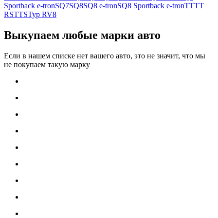
Sportback e-tron
SQ7
SQ8
SQ8 e-tron
SQ8 Sportback e-tron
TT
TT
RS
TTS
Typ R
V8
Выкупаем любые марки авто
Если в нашем списке нет вашего авто, это не значит, что мы
не покупаем такую марку