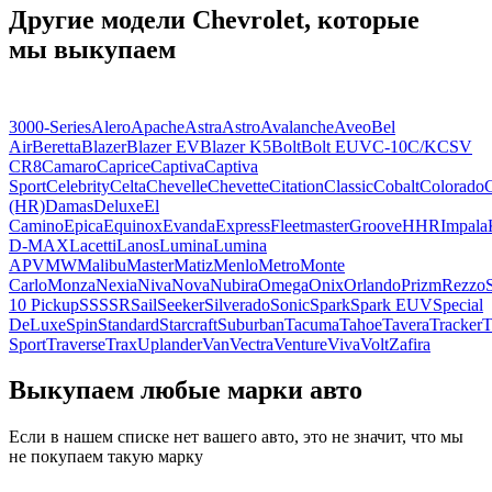
Другие модели Chevrolet, которые
мы выкупаем
3000-Series
Alero
Apache
Astra
Astro
Avalanche
Aveo
Bel
Air
Beretta
Blazer
Blazer EV
Blazer K5
Bolt
Bolt EUV
C-10
C/K
CSV
CR8
Camaro
Caprice
Captiva
Captiva
Sport
Celebrity
Celta
Chevelle
Chevette
Citation
Classic
Cobalt
Colorado
(HR)
Damas
Deluxe
El
Camino
Epica
Equinox
Evanda
Express
Fleetmaster
Groove
HHR
Impala
D-MAX
Lacetti
Lanos
Lumina
Lumina
APV
MW
Malibu
Master
Matiz
Menlo
Metro
Monte
Carlo
Monza
Nexia
Niva
Nova
Nubira
Omega
Onix
Orlando
Prizm
Rezzo
10 Pickup
SS
SSR
Sail
Seeker
Silverado
Sonic
Spark
Spark EUV
Special
DeLuxe
Spin
Standard
Starcraft
Suburban
Tacuma
Tahoe
Tavera
Tracker
T
Sport
Traverse
Trax
Uplander
Van
Vectra
Venture
Viva
Volt
Zafira
Выкупаем любые марки авто
Если в нашем списке нет вашего авто, это не значит, что мы
не покупаем такую марку