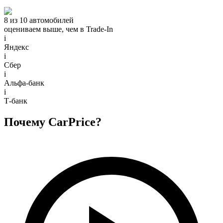
8 из 10 автомобилей
оцениваем выше, чем в Trade‑In
i
Яндекс
i
Сбер
i
Альфа-банк
i
Т-банк
Почему CarPrice?