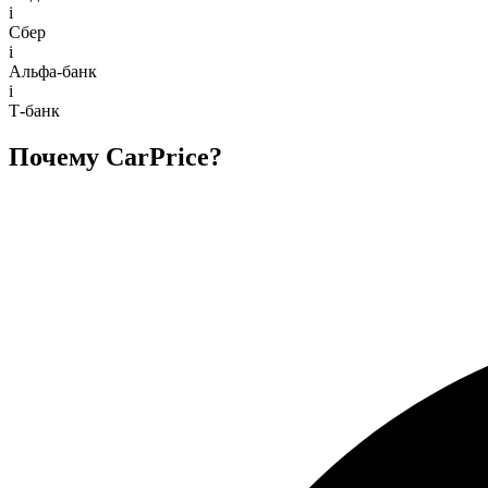
i
Сбер
i
Альфа-банк
i
Т-банк
Почему CarPrice?