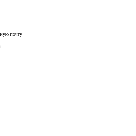
нную почту
е