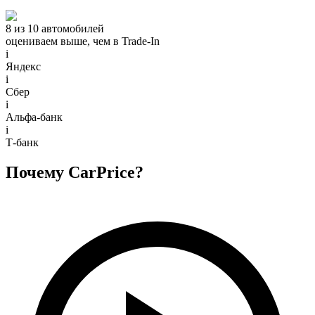
8 из 10 автомобилей
оцениваем выше, чем в Trade‑In
i
Яндекс
i
Сбер
i
Альфа-банк
i
Т-банк
Почему CarPrice?