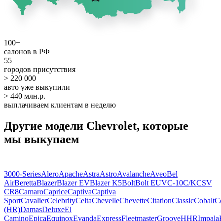
100+
салонов в РФ
55
городов присутствия
> 220 000
авто уже выкупили
> 440 млн.р.
выплачиваем клиентам в неделю
Другие модели Chevrolet, которые
мы выкупаем
3000-Series
Alero
Apache
Astra
Astro
Avalanche
Aveo
Bel
Air
Beretta
Blazer
Blazer EV
Blazer K5
Bolt
Bolt EUV
C-10
C/K
CSV
CR8
Camaro
Caprice
Captiva
Captiva
Sport
Cavalier
Celebrity
Celta
Chevelle
Chevette
Citation
Classic
Cobalt
C
(HR)
Damas
Deluxe
El
Camino
Epica
Equinox
Evanda
Express
Fleetmaster
Groove
HHR
Impala