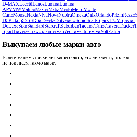
D-MAX
Lacetti
Lanos
Lumina
Lumina
APV
MW
Malibu
Master
Matiz
Menlo
Metro
Monte
Carlo
Monza
Nexia
Niva
Nova
Nubira
Omega
Onix
Orlando
Prizm
Rezzo
10 Pickup
SS
SSR
Sail
Seeker
Silverado
Sonic
Spark
Spark EUV
Special
DeLuxe
Spin
Standard
Starcraft
Suburban
Tacuma
Tahoe
Tavera
Tracker
T
Sport
Traverse
Trax
Uplander
Van
Vectra
Venture
Viva
Volt
Zafira
Выкупаем любые марки авто
Если в нашем списке нет вашего авто, это не значит, что мы
не покупаем такую марку