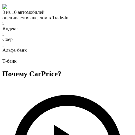
8 из 10 автомобилей
оцениваем выше, чем в Trade‑In
i
Яндекс
i
Сбер
i
Альфа-банк
i
Т-банк
Почему CarPrice?