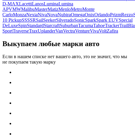
D-MAX
Lacetti
Lanos
Lumina
Lumina
APV
MW
Malibu
Master
Matiz
Menlo
Metro
Monte
Carlo
Monza
Nexia
Niva
Nova
Nubira
Omega
Onix
Orlando
Prizm
Rezzo
10 Pickup
SS
SSR
Sail
Seeker
Silverado
Sonic
Spark
Spark EUV
Special
DeLuxe
Spin
Standard
Starcraft
Suburban
Tacuma
Tahoe
Tracker
TrailBla
Sport
Traverse
Trax
Uplander
Van
Vectra
Venture
Viva
Volt
Zafira
Выкупаем любые марки авто
Если в нашем списке нет вашего авто, это не значит, что мы
не покупаем такую марку