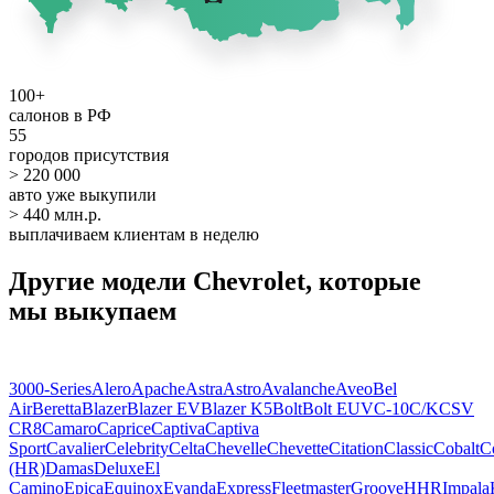
100+
салонов в РФ
55
городов присутствия
> 220 000
авто уже выкупили
> 440 млн.р.
выплачиваем клиентам в неделю
Другие модели Chevrolet, которые
мы выкупаем
3000-Series
Alero
Apache
Astra
Astro
Avalanche
Aveo
Bel
Air
Beretta
Blazer
Blazer EV
Blazer K5
Bolt
Bolt EUV
C-10
C/K
CSV
CR8
Camaro
Caprice
Captiva
Captiva
Sport
Cavalier
Celebrity
Celta
Chevelle
Chevette
Citation
Classic
Cobalt
C
(HR)
Damas
Deluxe
El
Camino
Epica
Equinox
Evanda
Express
Fleetmaster
Groove
HHR
Impala