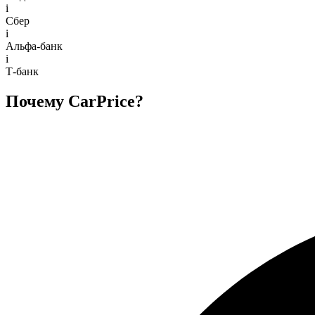
i
Сбер
i
Альфа-банк
i
Т-банк
Почему CarPrice?