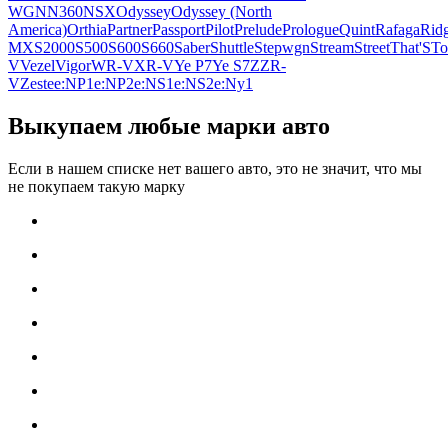
WGN
N360
NSX
Odyssey
Odyssey (North
America)
Orthia
Partner
Passport
Pilot
Prelude
Prologue
Quint
Rafaga
Ridg
MX
S2000
S500
S600
S660
Saber
Shuttle
Stepwgn
Stream
Street
That'S
To
V
Vezel
Vigor
WR-V
XR-V
Ye P7
Ye S7
Z
ZR-
V
Zest
e
e:NP1
e:NP2
e:NS1
e:NS2
e:Ny1
Выкупаем любые марки авто
Если в нашем списке нет вашего авто, это не значит, что мы
не покупаем такую марку