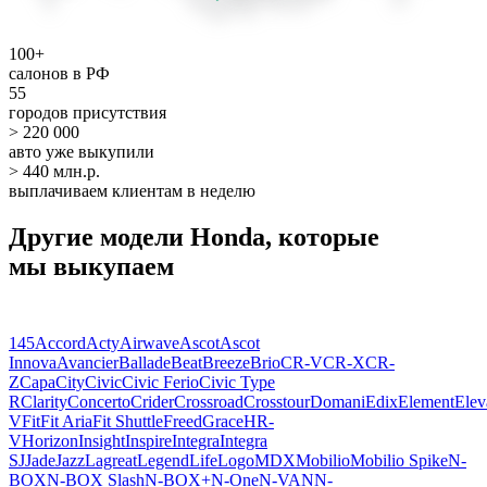
100+
салонов в РФ
55
городов присутствия
> 220 000
авто уже выкупили
> 440 млн.р.
выплачиваем клиентам в неделю
Другие модели Honda, которые
мы выкупаем
145
Accord
Acty
Airwave
Ascot
Ascot
Innova
Avancier
Ballade
Beat
Breeze
Brio
CR-V
CR-X
CR-
Z
Capa
City
Civic
Civic Ferio
Civic Type
R
Clarity
Concerto
Crider
Crossroad
Crosstour
Domani
Edix
Element
Elev
V
Fit
Fit Aria
Fit Shuttle
Freed
Grace
HR-
V
Horizon
Insight
Inspire
Integra
Integra
SJ
Jade
Jazz
Lagreat
Legend
Life
Logo
MDX
Mobilio
Mobilio Spike
N-
BOX
N-BOX Slash
N-BOX+
N-One
N-VAN
N-