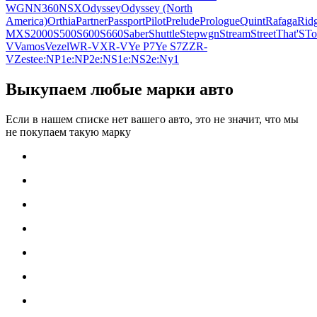
WGN
N360
NSX
Odyssey
Odyssey (North
America)
Orthia
Partner
Passport
Pilot
Prelude
Prologue
Quint
Rafaga
Ridg
MX
S2000
S500
S600
S660
Saber
Shuttle
Stepwgn
Stream
Street
That'S
To
V
Vamos
Vezel
WR-V
XR-V
Ye P7
Ye S7
Z
ZR-
V
Zest
e
e:NP1
e:NP2
e:NS1
e:NS2
e:Ny1
Выкупаем любые марки авто
Если в нашем списке нет вашего авто, это не значит, что мы
не покупаем такую марку