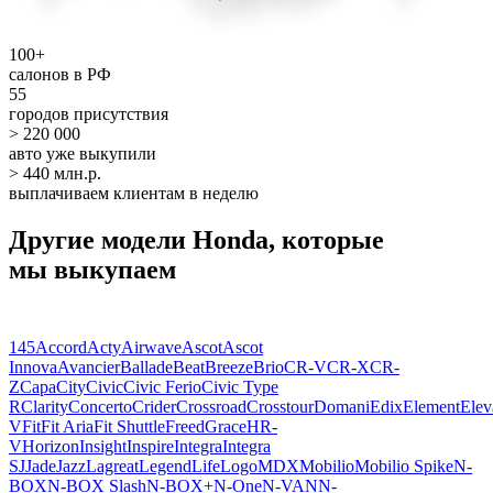
100+
салонов в РФ
55
городов присутствия
> 220 000
авто уже выкупили
> 440 млн.р.
выплачиваем клиентам в неделю
Другие модели Honda, которые
мы выкупаем
145
Accord
Acty
Airwave
Ascot
Ascot
Innova
Avancier
Ballade
Beat
Breeze
Brio
CR-V
CR-X
CR-
Z
Capa
City
Civic
Civic Ferio
Civic Type
R
Clarity
Concerto
Crider
Crossroad
Crosstour
Domani
Edix
Element
Elev
V
Fit
Fit Aria
Fit Shuttle
Freed
Grace
HR-
V
Horizon
Insight
Inspire
Integra
Integra
SJ
Jade
Jazz
Lagreat
Legend
Life
Logo
MDX
Mobilio
Mobilio Spike
N-
BOX
N-BOX Slash
N-BOX+
N-One
N-VAN
N-