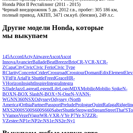
Honda Pilot II Рестайлинг (2011 - 2015)
Черный внедорожник 5 дв. 2012 г.в., пробег: 305 186 км,
полный привод, АКПП, 3471 см.куб. (бензин), 249 л.с.
Другие модели Honda, которые
мы выкупаем
145
Accord
Acty
Airwave
Ascot
Ascot
Innova
Avancier
Ballade
Beat
Breeze
Brio
CR-V
CR-X
CR-
Z
Capa
City
Civic
Civic Ferio
Civic Type
R
Clarity
Concerto
Crider
Crossroad
Crosstour
Domani
Edix
Element
Elev
V
Fit
Fit Aria
Fit Shuttle
Freed
Grace
HR-
V
Horizon
Insight
Inspire
Integra
Integra
SJ
Jade
Jazz
Lagreat
Legend
Life
Logo
MDX
Mobilio
Mobilio Spike
N-
BOX
N-BOX Slash
N-BOX+
N-One
N-VAN
N-
WGN
N360
NSX
Odyssey
Odyssey (North
America)
Orthia
Partner
Passport
Prelude
Prologue
Quint
Rafaga
Ridgelin
MX
S2000
S500
S600
S660
Saber
Shuttle
Stepwgn
Stream
Street
That'S
To
V
Vamos
Vezel
Vigor
WR-V
XR-V
Ye P7
Ye S7
Z
ZR-
V
Zest
e
e:NP1
e:NP2
e:NS1
e:NS2
e:Ny1