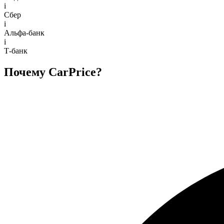
i
Сбер
i
Альфа-банк
i
Т-банк
Почему CarPrice?