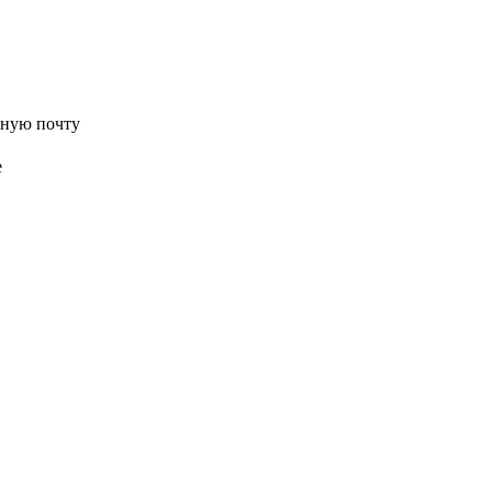
нную почту
е