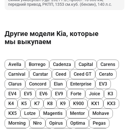
передний привод, РКПП, 1353 см.куб. (бензин), 140 л.с.
Другие модели Kia, которые
мы выкупаем
Avella
Borrego
Cadenza
Capital
Carens
Carnival
Carstar
Ceed
Ceed GT
Cerato
Clarus
Concord
Elan
Enterprise
EV3
EV4
EV5
EV6
EV9
Forte
Joice
K3
K4
K5
K7
K8
K9
K900
KX1
KX3
KX5
Lotze
Magentis
Mentor
Mohave
Morning
Niro
Opirus
Optima
Pegas