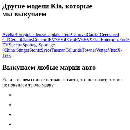
Другие модели Kia, которые
мы выкупаем
Avella
Borrego
Cadenza
Capital
Carens
Carnival
Carstar
Ceed
Ceed
GT
Cerato
Clarus
Concord
EV3
EV4
EV5
EV6
EV9
Elan
Enterprise
Forte
EV
Spectra
Sportage
Sportage
(China)
Stinger
Stonic
Syros
Tasman
Telluride
Towner
Venga
Visto
X-
Trek
Выкупаем любые марки авто
Если в нашем списке нет вашего авто, это не значит, что мы
не покупаем такую марку