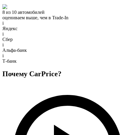
8 из 10 автомобилей
оцениваем выше, чем в Trade‑In
i
Яндекс
i
Сбер
i
Альфа-банк
i
Т-банк
Почему CarPrice?