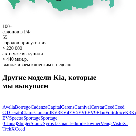
100+
салонов в РФ
55
городов присутствия
> 220 000
авто уже выкупили
> 440 млн.р.
выплачиваем клиентам в неделю
Другие модели Kia, которые
мы выкупаем
Avella
Borrego
Cadenza
Capital
Carens
Carnival
Carstar
Ceed
Ceed
GT
Cerato
Clarus
Concord
EV3
EV4
EV5
EV6
EV9
Elan
Forte
Joice
K3
K
EV
Spectra
Sportage
Sportage
(China)
Stinger
Stonic
Syros
Tasman
Telluride
Towner
Venga
Visto
X-
Trek
XCeed