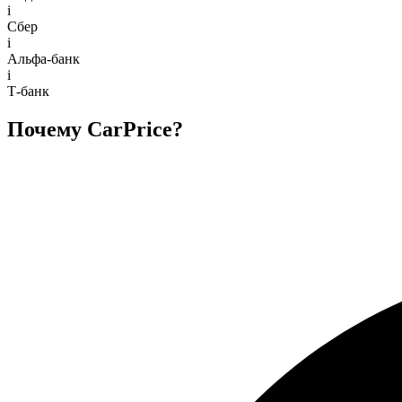
i
Сбер
i
Альфа-банк
i
Т-банк
Почему CarPrice?