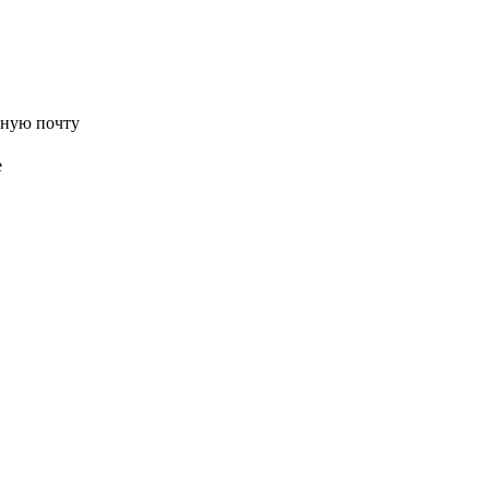
нную почту
е