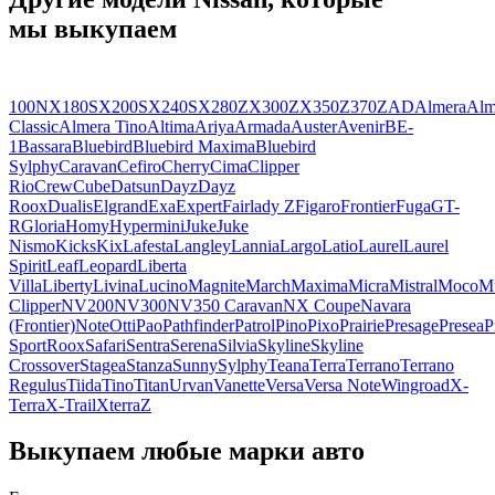
мы выкупаем
100NX
180SX
200SX
240SX
280ZX
300ZX
350Z
370Z
AD
Almera
Alm
Classic
Almera Tino
Altima
Ariya
Armada
Auster
Avenir
BE-
1
Bassara
Bluebird
Bluebird Maxima
Bluebird
Sylphy
Caravan
Cefiro
Cherry
Cima
Clipper
Rio
Crew
Cube
Datsun
Dayz
Dayz
Roox
Dualis
Elgrand
Exa
Expert
Fairlady Z
Figaro
Frontier
Fuga
GT-
R
Gloria
Homy
Hypermini
Juke
Juke
Nismo
Kicks
Kix
Lafesta
Langley
Lannia
Largo
Latio
Laurel
Laurel
Spirit
Leaf
Leopard
Liberta
Villa
Liberty
Livina
Lucino
Magnite
March
Maxima
Micra
Mistral
Moco
M
Clipper
NV200
NV300
NV350 Caravan
NX Coupe
Navara
(Frontier)
Note
Otti
Pao
Pathfinder
Patrol
Pino
Pixo
Prairie
Presage
Presea
P
Sport
Roox
Safari
Sentra
Serena
Silvia
Skyline
Skyline
Crossover
Stagea
Stanza
Sunny
Sylphy
Teana
Terra
Terrano
Terrano
Regulus
Tiida
Tino
Titan
Urvan
Vanette
Versa
Versa Note
Wingroad
X-
Terra
X-Trail
Xterra
Z
Выкупаем любые марки авто